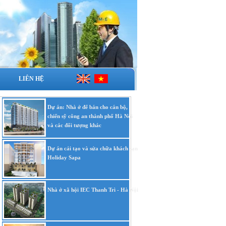
LIÊN HỆ
Dự án: Nhà ở để bán cho cán bộ,
chiến sỹ công an thành phố Hà Nội
và các đối tượng khác
Dự án cải tạo và sửa chữa khách sạn
Holiday Sapa
Nhà ở xã hội IEC Thanh Trì - Hà Nội