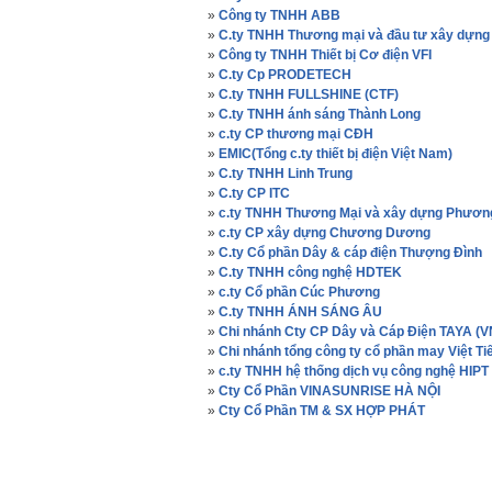
»
Công ty TNHH ABB
»
C.ty TNHH Thương mại và đầu tư xây dựng 
»
Công ty TNHH Thiết bị Cơ điện VFI
»
C.ty Cp PRODETECH
»
C.ty TNHH FULLSHINE (CTF)
»
C.ty TNHH ánh sáng Thành Long
»
c.ty CP thương mại CĐH
»
EMIC(Tổng c.ty thiết bị điện Việt Nam)
»
C.ty TNHH Linh Trung
»
C.ty CP ITC
»
c.ty TNHH Thương Mại và xây dựng Phươn
»
c.ty CP xây dựng Chương Dương
»
C.ty Cổ phần Dây & cáp điện Thượng Đình
»
C.ty TNHH công nghệ HDTEK
»
c.ty Cổ phần Cúc Phương
»
C.ty TNHH ÁNH SÁNG ÂU
»
Chi nhánh Cty CP Dây và Cáp Điện TAYA (V
»
Chi nhánh tổng công ty cổ phần may Việt 
»
c.ty TNHH hệ thống dịch vụ công nghệ HIPT
»
Cty Cổ Phần VINASUNRISE HÀ NỘI
»
Cty Cổ Phần TM & SX HỢP PHÁT