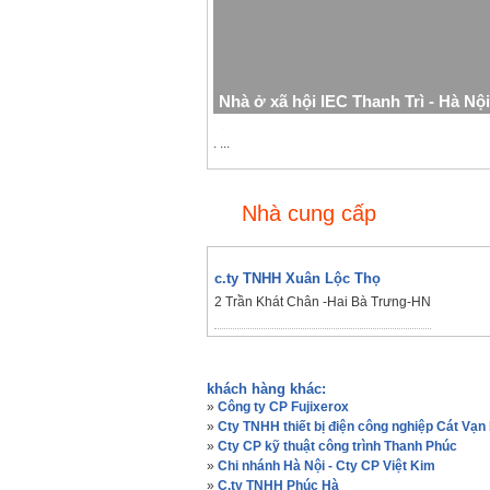
Nhà ở xã hội IEC Thanh Trì - Hà Nội
.
. ...
Xem tiếp
Nhà cung cấp
c.ty TNHH Xuân Lộc Thọ
2 Trần Khát Chân -Hai Bà Trưng-HN
khách hàng khác:
»
Công ty CP Fujixerox
»
Cty TNHH thiết bị điện công nghiệp Cát Vạn
»
Cty CP kỹ thuật công trình Thanh Phúc
»
Chi nhánh Hà Nội - Cty CP Việt Kim
»
C.ty TNHH Phúc Hà