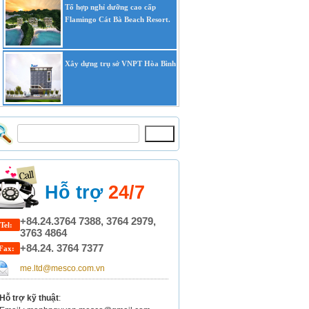
Tổ hợp nghỉ dưỡng cao cấp
Flamingo Cát Bà Beach Resort.
Xây dựng trụ sở VNPT Hòa Bình
Hỗ trợ
24/7
+84.24.3764 7388, 3764 2979,
Tel:
3763 4864
+84.24. 3764 7377
Fax:
me.ltd@mesco.com.vn
Hỗ trợ kỹ thuật
: