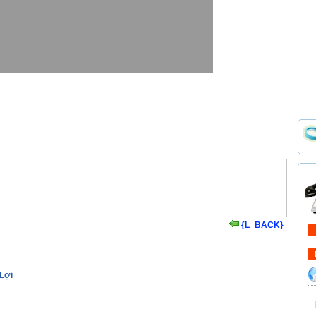
{L_BACK}
 Lợi