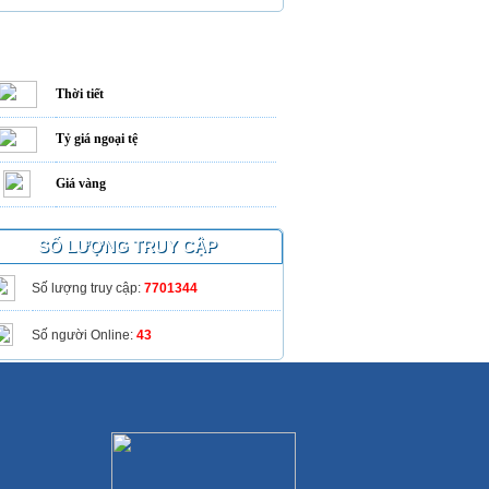
THÔNG TIN CẦN BIẾT
Thời tiết
Tỷ giá ngoại tệ
Giá vàng
SỐ LƯỢNG TRUY CẬP
Số lượng truy cập:
7701344
Số người Online:
43